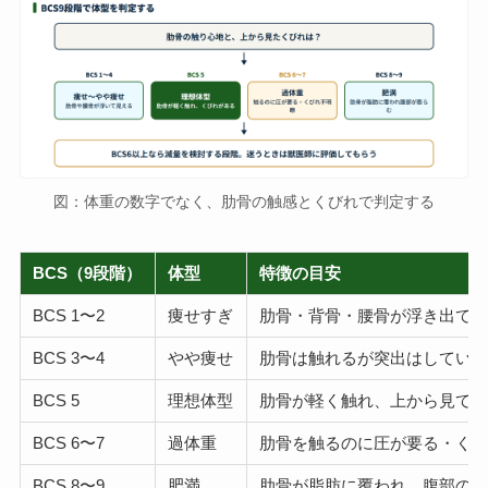
図：体重の数字でなく、肋骨の触感とくびれで判定する
BCS（9段階）
体型
特徴の目安
BCS 1〜2
痩せすぎ
肋骨・背骨・腰骨が浮き出て
BCS 3〜4
やや痩せ
肋骨は触れるが突出はしてい
BCS 5
理想体型
肋骨が軽く触れ、上から見て
BCS 6〜7
過体重
肋骨を触るのに圧が要る・く
BCS 8〜9
肥満
肋骨が脂肪に覆われ、腹部の