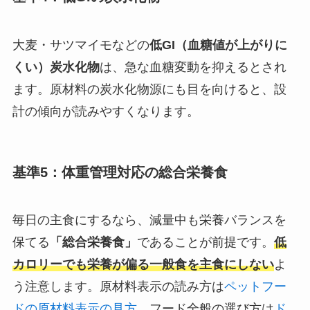
大麦・サツマイモなどの
低GI（血糖値が上がりに
くい）炭水化物
は、急な血糖変動を抑えるとされ
ます。原材料の炭水化物源にも目を向けると、設
計の傾向が読みやすくなります。
基準5：体重管理対応の総合栄養食
毎日の主食にするなら、減量中も栄養バランスを
保てる
「総合栄養食」
であることが前提です。
低
カロリーでも栄養が偏る一般食を主食にしない
よ
う注意します。原材料表示の読み方は
ペットフー
ドの原材料表示の見方
、フード全般の選び方は
ド