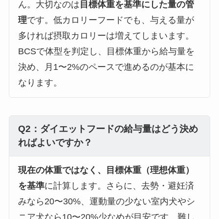
ん。大切なのは
目標体重を基準にした量の管
理
です。低カロリーフードでも、与える量が
多ければ摂取カロリーは増えてしまいます。
BCSで体型を判定し、目標体重から給与量を
決め、月1〜2%のペースで進めるのが基本に
なります。
Q2：ダイエットフードの給与量はどう決め
ればよいですか？
現在の体重ではなく、目標体重（理想体重）
を基準
に計算します。さらに、去勢・避妊済
みなら20〜30%、運動量の少ない室内犬やシ
ニア犬なら10〜20%少なめが目安です。難し