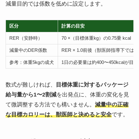
減量目的では係数を低めに設定します。
区分
計算の目安
RER（安静時）
70 ×（目標体重kg）の0.75乗 kcal
減量中のDER係数
RER × 1.0前後（獣医師指導下では0
参考：体重5kgの成犬
1日の必要量は約400〜450kcalが目安
数式が難しければ、
目標体重に対するパッケージ
給与量から1〜2割減
を出発点に、体重の変化を見
て微調整する方法でも構いません。
減量中の正確
な目標カロリーは、獣医師と決めると安全
です。