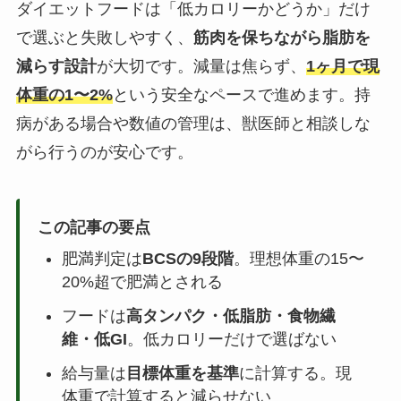
ダイエットフードは「低カロリーかどうか」だけ
で選ぶと失敗しやすく、
筋肉を保ちながら脂肪を
減らす設計
が大切です。減量は焦らず、
1ヶ月で現
体重の1〜2%
という安全なペースで進めます。持
病がある場合や数値の管理は、獣医師と相談しな
がら行うのが安心です。
この記事の要点
肥満判定は
BCSの9段階
。理想体重の15〜
20%超で肥満とされる
フードは
高タンパク・低脂肪・食物繊
維・低GI
。低カロリーだけで選ばない
給与量は
目標体重を基準
に計算する。現
体重で計算すると減らせない