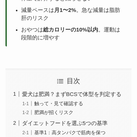
減量ペースは
月1〜2%
。急な減量は脂肪
肝のリスク
おやつは
総カロリーの10%以内
。運動は
段階的に増やす
目次
愛犬は肥満？まずBCSで体型を判定する
触って・見て確認する
肥満が招くリスク
ダイエットフードを選ぶ5つの基準
基準1：高タンパクで筋肉を保つ