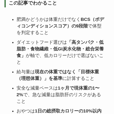
この記事でわかること
肥満かどうかは体重だけでなく
BCS（ボデ
ィコンディションスコア）の9段階
で体型
を判定すること
ダイエットフード選びは
「高タンパク・低
脂肪・食物繊維・低GI炭水化物・総合栄養
食」
が軸で、低カロリーだけで選ばないこ
と
給与量は
現在の体重ではなく「目標体重
（理想体重）」を基準
に計算すること
安全な減量ペースは
1ヶ月で現体重の1〜
2%
で、急な減量は脂肪肝のリスクがある
こと
おやつは
1日の総摂取カロリーの10%以内